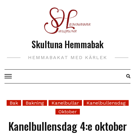
Hoppa
till
innehåll
Skultuna Hemmabak
HEMMABAKAT MED KÄRLEK
Bak
Bakning
Kanelbullar
Kanelbullensdag
Oktober
Kanelbullensdag 4:e oktober